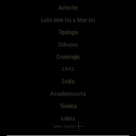
Autor/es
Lola Martín y Martín
Tipología
Dibujos
Cronología
1942
Estilo
Academicista
Técnica
Lápiz
Ver más