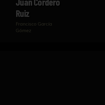
Juan Cordero
Ruiz
Francisco García
Gómez
Inicio
Catálogo
Juan Cordero Ruiz
FICHA TÉCNICA
Pintura que representa al retratado vestido