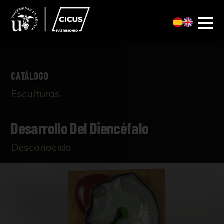
CATÁLOGO
Esculturas
Desarrollo Del Diencéfalo
Desconocido