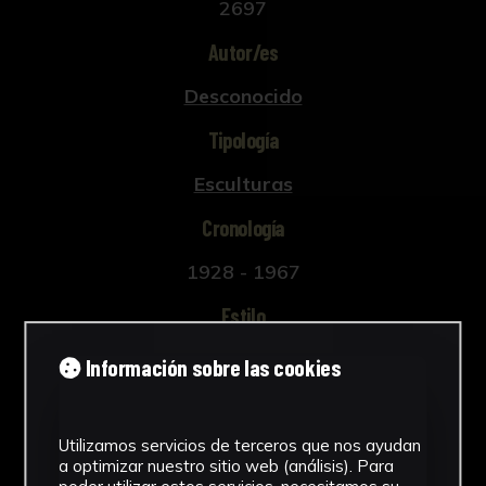
2697
Autor/es
Desconocido
Tipología
Esculturas
Cronología
1928 - 1967
Estilo
Abstracción Geométrica
Información sobre las cookies
Técnica
Tallada y policromada
Utilizamos servicios de terceros que nos ayudan
a optimizar nuestro sitio web (análisis). Para
Ver más