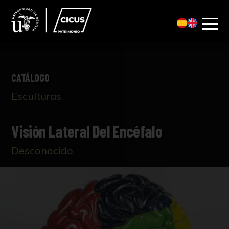
CATÁLOGO
Esculturas
Visión Lateral Del Encéfalo
Desconocido