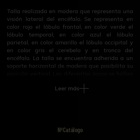
Talla realizada en madera que representa una
visión lateral del encéfalo. Se representa en
color rojo el lóbulo frontal, en color verde el
lóbulo temporal, en color azul el lóbulo
parietal, en color amarillo el lóbulo occipital y
en color gris el cerebelo y en tronco del
encéfalo. La talla se encuentra adherida a un
soporte horizontal de madera que posibilita su
posición vertical. Las diferentes zonas se hallan
diferenciadas a través de la policromía (rojo,
Leer más
verde, azul, amarillo y gris).
NºCatálogo