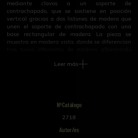
mediante clavos a un soporte de
contrachapado, que se sostiene en posición
vertical gracias a dos listones de madera que
unen el soporte de contrachapado con una
base rectangular de madera. La pieza se
muestra en madera vista, donde se diferencian
tres tonos diferentes de madera, albergando
sólo color en la representación de las
Leer más
conexiones (líneas incisas en la talla). Se
observa un papel con inscripciones en la zona
inferior izquierda.
NºCatálogo
2718
Autor/es