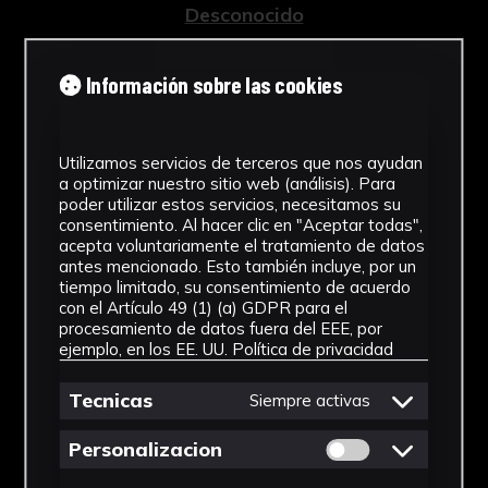
Desconocido
Tipología
Información sobre las cookies
Esculturas
Cronología
Utilizamos servicios de terceros que nos ayudan
a optimizar nuestro sitio web (análisis). Para
1961 - 1962
poder utilizar estos servicios, necesitamos su
consentimiento. Al hacer clic en "Aceptar todas",
Estilo
acepta voluntariamente el tratamiento de datos
antes mencionado. Esto también incluye, por un
Abstracción Geométrica
tiempo limitado, su consentimiento de acuerdo
con el Artículo 49 (1) (a) GDPR para el
Técnica
procesamiento de datos fuera del EEE, por
ejemplo, en los EE. UU.
Política de privacidad
Tallada
Ver más
Tecnicas
Siempre activas
Permitir cookies 
Personalizacion