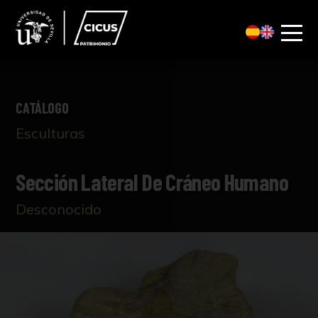
CATÁLOGO
Esculturas
Sección Lateral De Cráneo Humano
Desconocido