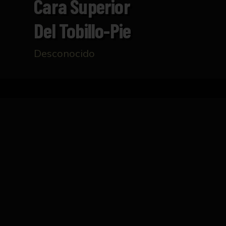
Cara Superior
Del Tobillo-Pie
Desconocido
Inicio
Catálogo
Cara superior del tobillo-pie
FICHA TÉCNICA
Talla realizada en madera que representa 
anatómicos internos. La talla se sostiene en