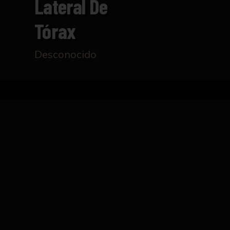
Lateral De
Tórax
Desconocido
Inicio
Catálogo
Disección lateral de tórax
FICHA TÉCNICA
Talla realizada en madera que representa un
del volumen. En la parte posterior alberga do