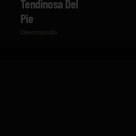
Tendinosa Del
Pie
Desconocido
Inicio
Catálogo
Cara plantar tendinosa del pie
FICHA TÉCNICA
Talla realizada en madera que representa 
madera cuadrangular que ejerce de fondo.