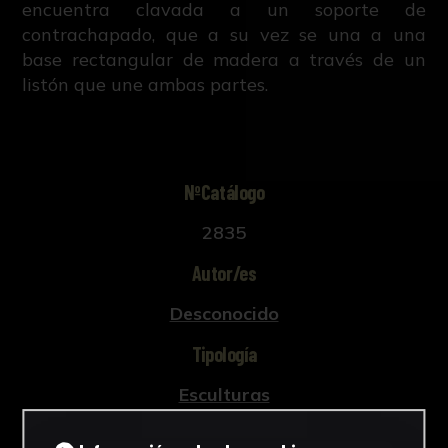
encuentra clavada a un soporte de
contrachapado, que a su vez se una a una
base rectangular de madera a través de un
listón que une ambas partes.
NºCatálogo
2835
Autor/es
Desconocido
Tipología
Esculturas
Cronología