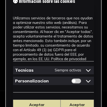
Información sobre las cookies
1928 - 1967
Estilo
Utilizamos servicios de terceros que nos ayudan
a optimizar nuestro sitio web (análisis). Para
Abstracción Geométrica
poder utilizar estos servicios, necesitamos su
consentimiento. Al hacer clic en "Aceptar todas",
Técnica
acepta voluntariamente el tratamiento de datos
antes mencionado. Esto también incluye, por un
Tallada y policromada
tiempo limitado, su consentimiento de acuerdo
con el Artículo 49 (1) (a) GDPR para el
Ver más
procesamiento de datos fuera del EEE, por
ejemplo, en los EE. UU.
Política de privacidad
Tecnicas
Siempre activas
Descargar Ficha
Permitir cookies 
Personalizacion
IMÁGENES
Aceptar
Aceptar