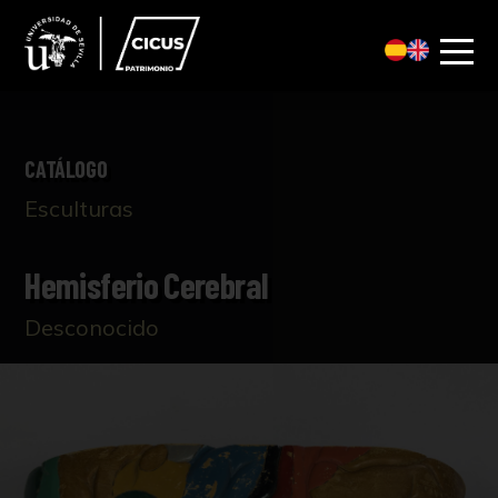
CATÁLOGO
Esculturas
Hemisferio Cerebral
Desconocido