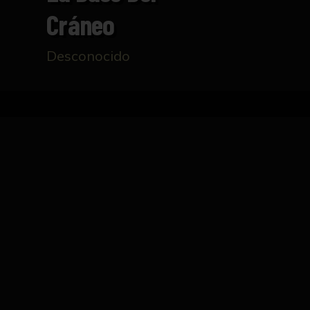
Cráneo
Desconocido
Inicio
Catálogo
Cara exocraneal de la base de
FICHA TÉCNICA
Talla realizada en madera que representa la 