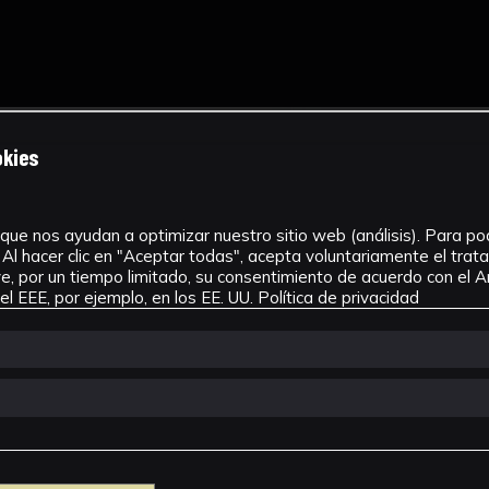
okies
que nos ayudan a optimizar nuestro sitio web (análisis). Para pode
Al hacer clic en "Aceptar todas", acepta voluntariamente el tra
, por un tiempo limitado, su consentimiento de acuerdo con el Ar
l EEE, por ejemplo, en los EE. UU.
Política de privacidad