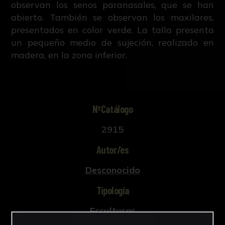
observan los senos paranasales, que se han
abierto. También se observan los maxilares,
presentados en color verde. La talla presenta
un pequeño medio de sujeción, realizado en
madera, en la zona inferior.
NºCatálogo
2915
Autor/es
Desconocido
Tipología
Esculturas