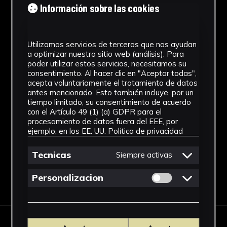
Cronología
Información sobre las cookies
1928 - 1967
Utilizamos servicios de terceros que nos ayudan
Estilo
a optimizar nuestro sitio web (análisis). Para
poder utilizar estos servicios, necesitamos su
Abstracción Geométrica
consentimiento. Al hacer clic en "Aceptar todas",
acepta voluntariamente el tratamiento de datos
Técnica
antes mencionado. Esto también incluye, por un
tiempo limitado, su consentimiento de acuerdo
Tallada y policromada
con el Artículo 49 (1) (a) GDPR para el
procesamiento de datos fuera del EEE, por
Ver más
ejemplo, en los EE. UU.
Política de privacidad
Tecnicas
Siempre activas
Permitir cookies 
Personalizacion
Descargar Ficha