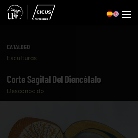
CATÁLOGO
Esculturas
Corte Sagital Del Diencéfalo
Desconocido