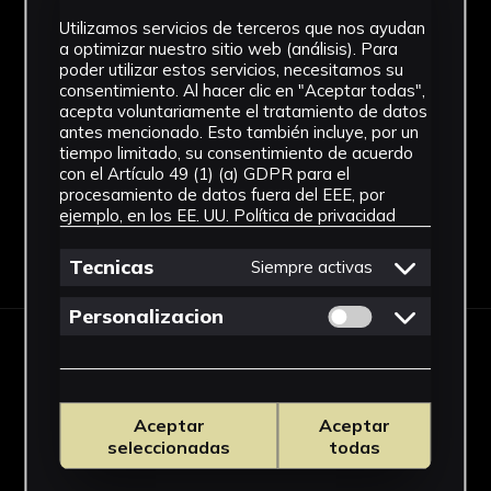
Abstracción Geométrica
Utilizamos servicios de terceros que nos ayudan
a optimizar nuestro sitio web (análisis). Para
Técnica
poder utilizar estos servicios, necesitamos su
consentimiento. Al hacer clic en "Aceptar todas",
Tallada y policromada
acepta voluntariamente el tratamiento de datos
Ver más
antes mencionado. Esto también incluye, por un
tiempo limitado, su consentimiento de acuerdo
con el Artículo 49 (1) (a) GDPR para el
procesamiento de datos fuera del EEE, por
ejemplo, en los EE. UU.
Política de privacidad
Descargar Ficha
Tecnicas
Siempre activas
Permitir cookies 
Personalizacion
IMÁGENES
Aceptar
Aceptar
seleccionadas
todas