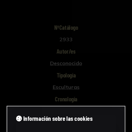
NºCatálogo
2933
Autor/es
Desconocido
Tipología
Esculturas
Cronología
1928 - 1967
Información sobre las cookies
Estilo