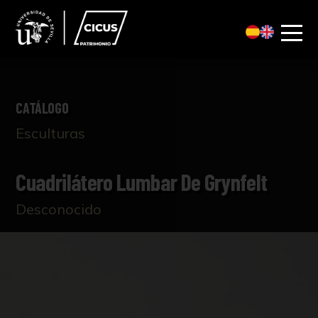
CATÁLOGO
Esculturas
Cuadrilátero Lumbar De Grynfelt
Desconocido