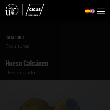
CATÁLOGO
Esculturas
Hueso Calcáneo
Desconocido