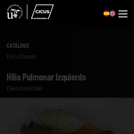
CATÁLOGO
Esculturas
Hilio Pulmonar Izquierdo
Desconocido