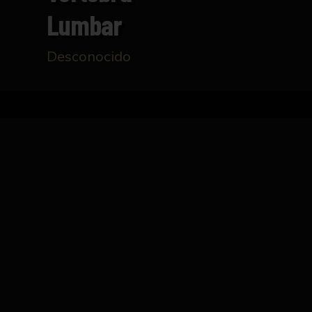
Lumbar
Desconocido
Inicio
Catálogo
Vértebra lumbar
FICHA TÉCNICA
Talla realizada en madera que representa u