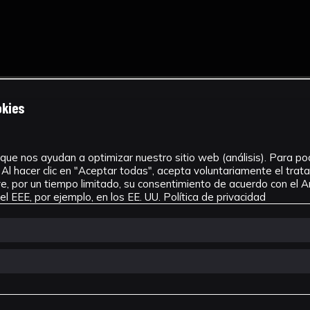
okies
que nos ayudan a optimizar nuestro sitio web (análisis). Para pode
Al hacer clic en "Aceptar todas", acepta voluntariamente el tra
, por un tiempo limitado, su consentimiento de acuerdo con el Ar
l EEE, por ejemplo, en los EE. UU.
Política de privacidad