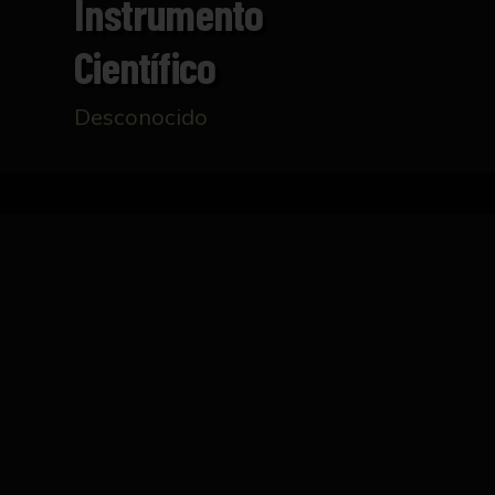
Instrumento
Científico
Desconocido
Inicio
Catálogo
Instrumento científico
FICHA TÉCNICA
Instrumento científico cuya estructura metá
regulable que lo rodea. Parece pertenecer a