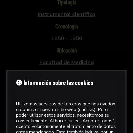
Tipología
Instrumental científico
Cronología
1850 - 1950
Ubicación
Facultad de Medicina
Dimensiones
Información sobre las cookies
2,5 x 15,5 x 2 cm.
Ver más
Utilizamos servicios de terceros que nos ayudan
a optimizar nuestro sitio web (análisis). Para
poder utilizar estos servicios, necesitamos su
consentimiento. Al hacer clic en "Aceptar todas",
acepta voluntariamente el tratamiento de datos
Descargar Ficha
antes mencionado. Esto también incluye, por un