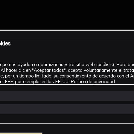
okies
que nos ayudan a optimizar nuestro sitio web (análisis). Para pode
Al hacer clic en "Aceptar todas", acepta voluntariamente el tra
, por un tiempo limitado, su consentimiento de acuerdo con el Ar
l EEE, por ejemplo, en los EE. UU.
Política de privacidad