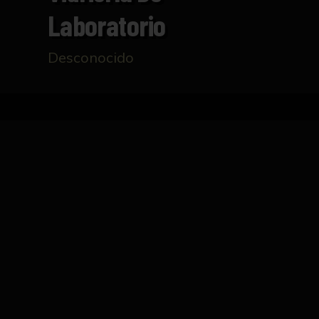
Laboratorio
Desconocido
Inicio
Catálogo
Grifo para vidriería de laborato
FICHA TÉCNICA
Grifo para vidriería de laboratorio que se uti