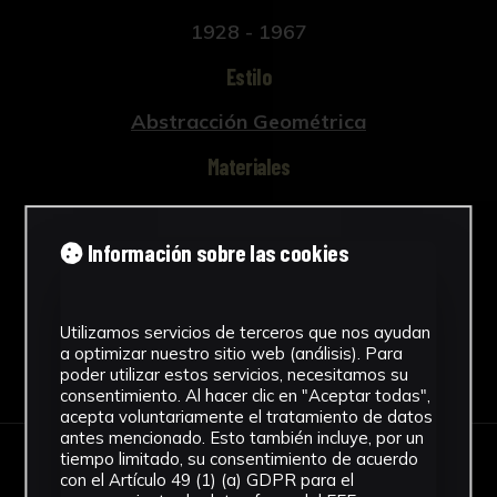
1928 - 1967
Estilo
Abstracción Geométrica
Materiales
Barro
Ver más
Información sobre las cookies
Utilizamos servicios de terceros que nos ayudan
a optimizar nuestro sitio web (análisis). Para
Descargar Ficha
poder utilizar estos servicios, necesitamos su
consentimiento. Al hacer clic en "Aceptar todas",
acepta voluntariamente el tratamiento de datos
antes mencionado. Esto también incluye, por un
tiempo limitado, su consentimiento de acuerdo
IMÁGENES
con el Artículo 49 (1) (a) GDPR para el