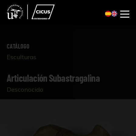
CATÁLOGO
Esculturas
Articulación Subastragalina
Desconocido