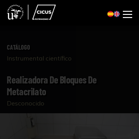
CATÁLOGO
Instrumental científico
Realizadora De Bloques De
Metacrilato
Desconocido