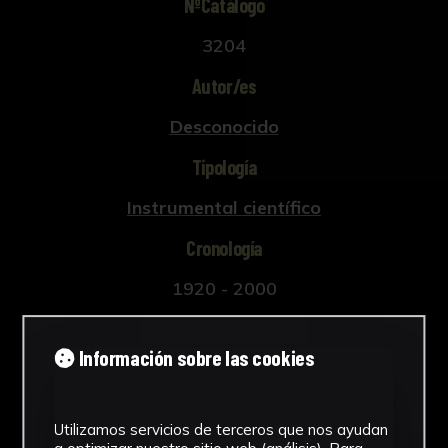
NºCatálogo
3204
Autor/es
Desconocido
Tipología
Instrumental científico
Cronología
1920 - 2000
Técnica
Información sobre las cookies
Ensamblaje
Ubicación
Utilizamos servicios de terceros que nos ayudan