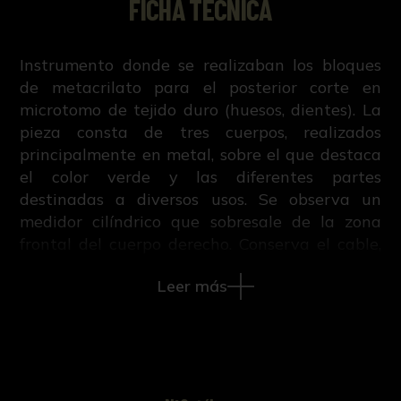
FICHA TÉCNICA
Instrumento donde se realizaban los bloques
de metacrilato para el posterior corte en
microtomo de tejido duro (huesos, dientes). La
pieza consta de tres cuerpos, realizados
principalmente en metal, sobre el que destaca
el color verde y las diferentes partes
destinadas a diversos usos. Se observa un
medidor cilíndrico que sobresale de la zona
frontal del cuerpo derecho. Conserva el cable,
así como la tapadera original de plástico
Leer más
transparente del cuerpo derecho. Se utilizaba
junto a la máquina POLYCUT.