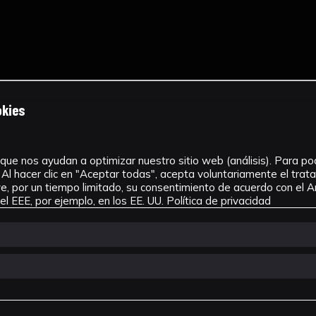
okies
que nos ayudan a optimizar nuestro sitio web (análisis). Para pode
Al hacer clic en "Aceptar todas", acepta voluntariamente el tra
, por un tiempo limitado, su consentimiento de acuerdo con el Ar
l EEE, por ejemplo, en los EE. UU.
Política de privacidad