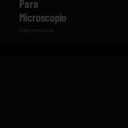
Para
Microscopio
Desconocido
Inicio
Catálogo
Transformador para microscop
FICHA TÉCNICA
Transformador realizado en metal para mic
encuentra pigmentado en color gris. En la sup