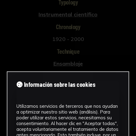
Typology
Instrumental científico
Chronology
1920 - 2000
Technique
Ensamblaje
Materials
Información sobre las cookies
Metal
See more
Utilizamos servicios de terceros que nos ayudan
a optimizar nuestro sitio web (análisis). Para
poder utilizar estos servicios, necesitamos su
consentimiento. Al hacer clic en "Aceptar todas",
acepta voluntariamente el tratamiento de datos
Download Datasheet
antes mencionado. Esto también incluye, por un