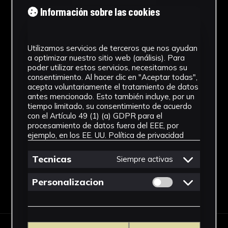
Información sobre las cookies
Cronología
1920 - 2000
Utilizamos servicios de terceros que nos ayudan
Técnica
a optimizar nuestro sitio web (análisis). Para
poder utilizar estos servicios, necesitamos su
Ensamblaje
consentimiento. Al hacer clic en "Aceptar todas",
acepta voluntariamente el tratamiento de datos
Ubicación
antes mencionado. Esto también incluye, por un
tiempo limitado, su consentimiento de acuerdo
Facultad de Medicina
con el Artículo 49 (1) (a) GDPR para el
procesamiento de datos fuera del EEE, por
Ver más
ejemplo, en los EE. UU.
Política de privacidad
Tecnicas
Siempre activas
Permitir cookies 
Personalizacion
Descargar Ficha