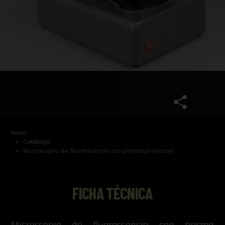
Inicio
Catálogo
Microscopio de fluorescencia con prisma proyector
FICHA TÉCNICA
Microscopio de fluorescencia con prisma