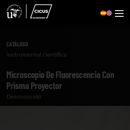
CATÁLOGO
Instrumental científico
Microscopio De Fluorescencia Con
Prisma Proyector
Desconocido