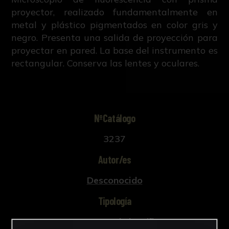
proyector, realizado fundamentalmente en
metal y plástico pigmentados en color gris y
negro. Presenta una salida de proyección para
proyectar en pared. La base del instrumento es
rectangular. Conserva las lentes y oculares.
NºCatálogo
3237
Autor/es
Desconocido
Tipología
Instrumental científico