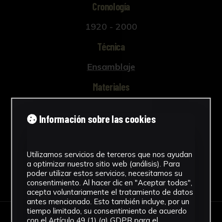
Cronología
1920 - 2000
Técnica
Ensamblaje
Materiales
Vidrio
Información sobre las cookies
Ver más
Utilizamos servicios de terceros que nos ayudan
a optimizar nuestro sitio web (análisis). Para
poder utilizar estos servicios, necesitamos su
Descargar Ficha
consentimiento. Al hacer clic en "Aceptar todas",
acepta voluntariamente el tratamiento de datos
antes mencionado. Esto también incluye, por un
tiempo limitado, su consentimiento de acuerdo
con el Artículo 49 (1) (a) GDPR para el