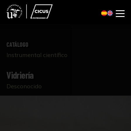
CATÁLOGO
Instrumental científico
Vidriería
Desconocido