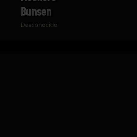
Bunsen
Desconocido
Inicio
Catálogo
Mechero Bunsen
FICHA TÉCNICA
Mechero metálico con estructura/soporte, usa