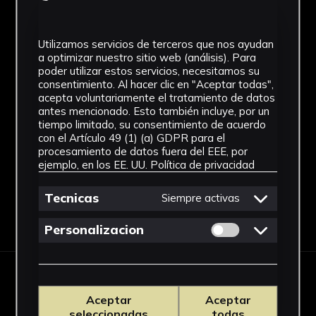
1920 - 2000
Materiales
Utilizamos servicios de terceros que nos ayudan
a optimizar nuestro sitio web (análisis). Para
Vidrio
poder utilizar estos servicios, necesitamos su
consentimiento. Al hacer clic en "Aceptar todas",
Ubicación
acepta voluntariamente el tratamiento de datos
antes mencionado. Esto también incluye, por un
Facultad de Medicina
tiempo limitado, su consentimiento de acuerdo
Ver más
con el Artículo 49 (1) (a) GDPR para el
procesamiento de datos fuera del EEE, por
ejemplo, en los EE. UU.
Política de privacidad
Tecnicas
Siempre activas
Descargar Ficha
Permitir cookies 
Personalizacion
IMÁGENES
Aceptar
Aceptar
seleccionadas
todas