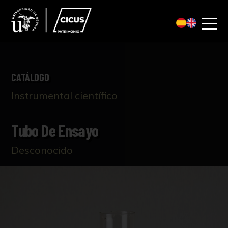
CATÁLOGO
Instrumental científico
Tubo De Ensayo
Desconocido