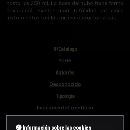
hasta los 250 ml. La base del tubo tiene forma
hexagonal. Existen una totalidad de cinco
instrumentos con las mismas características.
NºCatálogo
3266
Autor/es
Desconocido
Tipología
Instrumental científico
Cronología
Información sobre las cookies