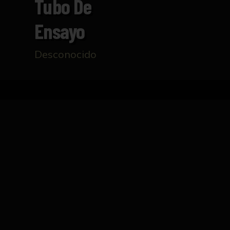
Tubo De
Ensayo
Desconocido
Inicio
Catálogo
Tubo de ensayo
FICHA TÉCNICA
Tubo de ensayo realizado en cristal con cap
La base del instrumento es circular. Existen