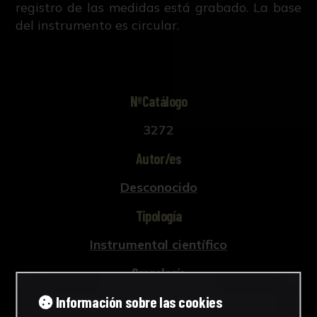
registro de las medidas está grabado. La base
del instrumento es circular.
NºCatálogo
3272
Autor/es
Desconocido
Tipología
Instrumental científico
Cronología
Información sobre las cookies
1920 - 2000