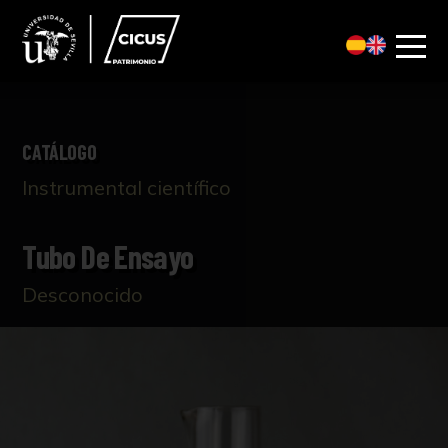
CATÁLOGO
Instrumental científico
Tubo De Ensayo
Desconocido