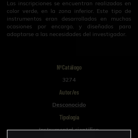
Las inscripciones se encuentran realizadas en
color verde, en la zona inferior. Este tipo de
instrumentos eran desarrollados en muchas
ocasiones por encargo, y diseñados para
adaptarse a las necesidades del investigador.
NºCatálogo
3274
Autor/es
Desconocido
Tipología
Instrumental científico