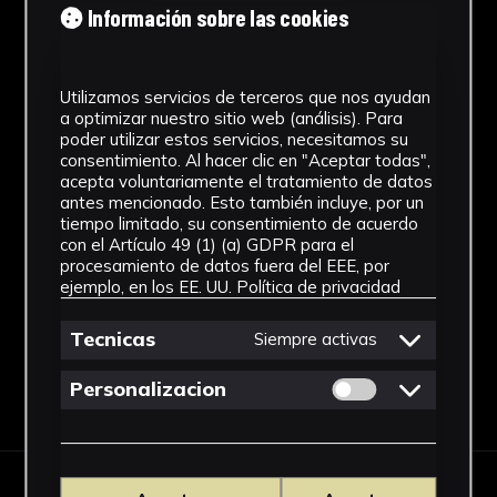
Cronología
Información sobre las cookies
1920 - 2000
Utilizamos servicios de terceros que nos ayudan
Materiales
a optimizar nuestro sitio web (análisis). Para
poder utilizar estos servicios, necesitamos su
Vidrio
consentimiento. Al hacer clic en "Aceptar todas",
acepta voluntariamente el tratamiento de datos
Ubicación
antes mencionado. Esto también incluye, por un
tiempo limitado, su consentimiento de acuerdo
Facultad de Medicina
con el Artículo 49 (1) (a) GDPR para el
procesamiento de datos fuera del EEE, por
Ver más
ejemplo, en los EE. UU.
Política de privacidad
Tecnicas
Siempre activas
Permitir cookies 
Personalizacion
Descargar Ficha