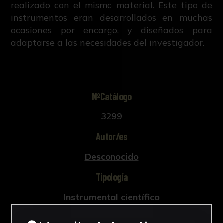
realizado con el mismo material. Este tipo de
instrumentos eran desarrollados en muchas
ocasiones por encargo, y diseñados para
adaptarse a las necesidades del investigador.
NºCatálogo
3299
Autor/es
Desconocido
Tipología
Instrumental científico
Cronología