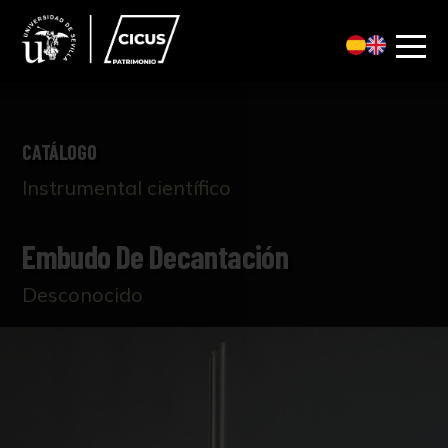
CATÁLOGO
Instrumental científico
Embudo De Decantación
Desconocido