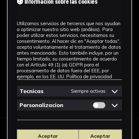
Información sobre las cookies
1920 - 2000
Técnica
Utilizamos servicios de terceros que nos ayudan
a optimizar nuestro sitio web (análisis). Para
Ensamblaje
poder utilizar estos servicios, necesitamos su
consentimiento. Al hacer clic en "Aceptar todas",
Materiales
acepta voluntariamente el tratamiento de datos
antes mencionado. Esto también incluye, por un
Vidrio
tiempo limitado, su consentimiento de acuerdo
con el Artículo 49 (1) (a) GDPR para el
Ver más
procesamiento de datos fuera del EEE, por
ejemplo, en los EE. UU.
Política de privacidad
Tecnicas
Siempre activas
Descargar Ficha
Permitir cookies 
Personalizacion
IMÁGENES
Aceptar
Aceptar