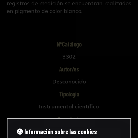
registros de medición se encuentran realizados
en pigmento de color blanco.
NºCatálogo
3302
Autor/es
Desconocido
Tipología
Instrumental científico
Cronología
Información sobre las cookies
1920 - 2000