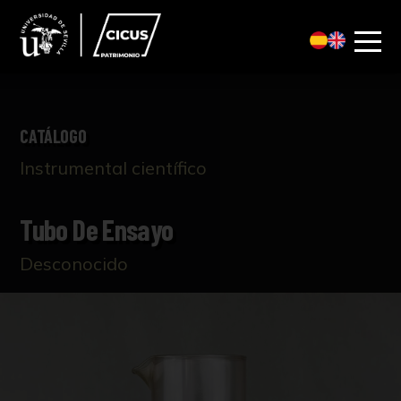
CATÁLOGO
Instrumental científico
Tubo De Ensayo
Desconocido