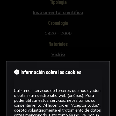
Tipología
Instrumental científico
Cronología
1920 - 2000
Materiales
Vidrio
Ubicación
Información sobre las cookies
Facultad de Medicina
Ver más
Utilizamos servicios de terceros que nos ayudan
a optimizar nuestro sitio web (análisis). Para
poder utilizar estos servicios, necesitamos su
consentimiento. Al hacer clic en "Aceptar todas",
acepta voluntariamente el tratamiento de datos
Descargar Ficha
antes mencionado. Esto también incluye, por un