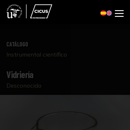
CATÁLOGO
Instrumental científico
Vidriería
Desconocido