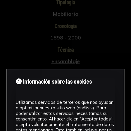
Tipología
Mobiliario
Cronología
1898 - 2000
Técnica
Ensamblaje
Materiales
Información sobre las cookies
Madera
Ver más
Utilizamos servicios de terceros que nos ayudan
a optimizar nuestro sitio web (análisis). Para
poder utilizar estos servicios, necesitamos su
consentimiento. Al hacer clic en "Aceptar todas",
acepta voluntariamente el tratamiento de datos
Descargar Ficha
antes mencionado. Esto también incluye, por un