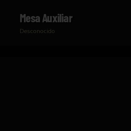
Mesa Auxiliar
Desconocido
Inicio
Catálogo
Mesa auxiliar
FICHA TÉCNICA
Mesa auxiliar realizada en metal pigmen
encontrándose la zona de almacenaje en la z