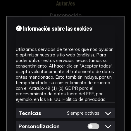
Autor/es
Desconocido
Tipología
Información sobre las cookies
Instrumental científico
Utilizamos servicios de terceros que nos ayudan
Cronología
a optimizar nuestro sitio web (análisis). Para
poder utilizar estos servicios, necesitamos su
1920 - 2000
consentimiento. Al hacer clic en "Aceptar todas",
acepta voluntariamente el tratamiento de datos
Técnica
antes mencionado. Esto también incluye, por un
tiempo limitado, su consentimiento de acuerdo
Ensamblaje
con el Artículo 49 (1) (a) GDPR para el
procesamiento de datos fuera del EEE, por
Materiales
ejemplo, en los EE. UU.
Política de privacidad
Metal y plástico
Tecnicas
Siempre activas
Ver más
Permitir cookies 
Personalizacion