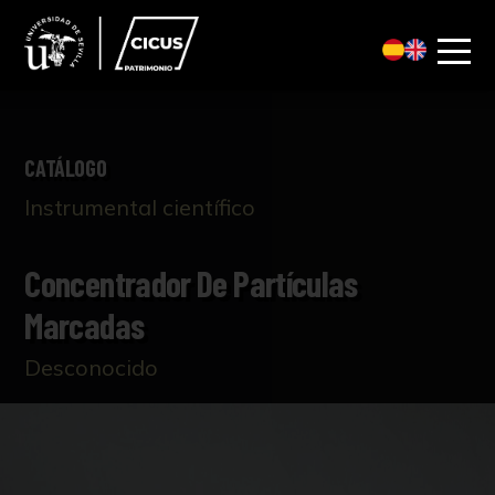
CATÁLOGO
Instrumental científico
Concentrador De Partículas
Marcadas
Desconocido