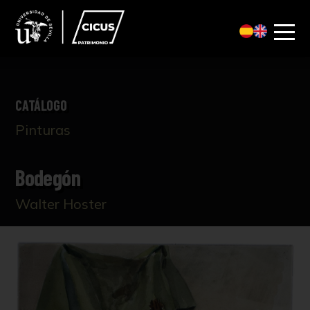
CATÁLOGO
Pinturas
Bodegón
Walter Hoster