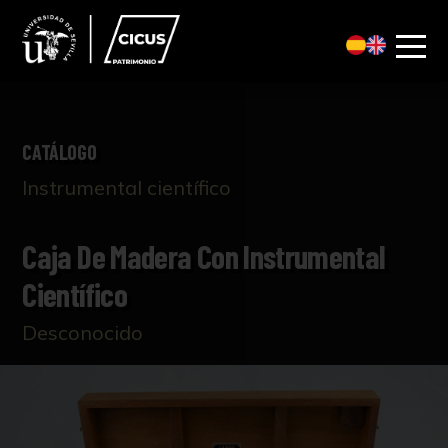
CATÁLOGO
Instrumental científico
Caja De Madera Con Instrumental
Científico
Desconocido