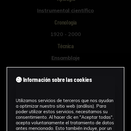
Instrumental científico
Cronología
1920 - 2000
Técnica
Ensamblaje
Materiales
Información sobre las cookies
Madera
Ver más
Utilizamos servicios de terceros que nos ayudan
a optimizar nuestro sitio web (análisis). Para
poder utilizar estos servicios, necesitamos su
consentimiento. Al hacer clic en "Aceptar todas",
Descargar Ficha
acepta voluntariamente el tratamiento de datos
antes mencionado. Esto también incluye, por un