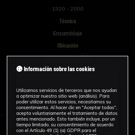
1920 - 2000
Técnica
Ensamblaje
Ubicación
Facultad de Medicina
Ver más
Información sobre las cookies
Utilizamos servicios de terceros que nos ayudan
a optimizar nuestro sitio web (análisis). Para
Descargar Ficha
poder utilizar estos servicios, necesitamos su
consentimiento. Al hacer clic en "Aceptar todas",
acepta voluntariamente el tratamiento de datos
antes mencionado. Esto también incluye, por un
tiempo limitado, su consentimiento de acuerdo
IMÁGENES
con el Artículo 49 (1) (a) GDPR para el