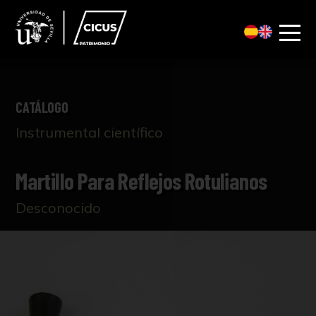
CATÁLOGO
Instrumental científico
Martillo Para Reflejos Rotulianos
Desconocido