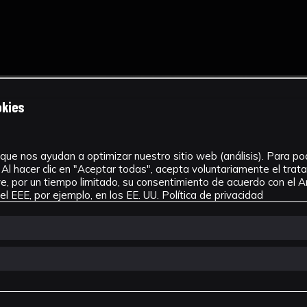
okies
que nos ayudan a optimizar nuestro sitio web (análisis). Para pode
Al hacer clic en "Aceptar todas", acepta voluntariamente el tra
, por un tiempo limitado, su consentimiento de acuerdo con el Ar
l EEE, por ejemplo, en los EE. UU.
Política de privacidad