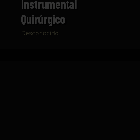
Instrumental
Quirúrgico
Desconocido
Inicio
Catálogo
Instrumental quirúrgico
FICHA TÉCNICA
Instrumento de corte realizado en metal, q
Existen un total de dos instrumentos que pr