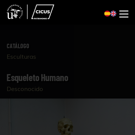
CATÁLOGO
Esculturas
Esqueleto Humano
Desconocido