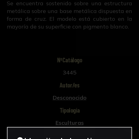
Se encuentra sostenido sobre una estructura
metálica sobre una base metálica dispuesta en
forma de cruz. El modelo está cubierto en la
mayoría de su superficie con pigmento blanco.
NºCatálogo
3445
Autor/es
Desconocido
Tipología
Esculturas
Cronología