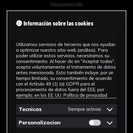
Desconocido
Tipología
Información sobre las cookies
Instrumental científico
Cronología
Utilizamos servicios de terceros que nos ayudan
a optimizar nuestro sitio web (análisis). Para
1920 - 1930
poder utilizar estos servicios, necesitamos su
consentimiento. Al hacer clic en "Aceptar todas",
Técnica
acepta voluntariamente el tratamiento de datos
antes mencionado. Esto también incluye, por un
Ensamblaje
tiempo limitado, su consentimiento de acuerdo
con el Artículo 49 (1) (a) GDPR para el
Materiales
procesamiento de datos fuera del EEE, por
ejemplo, en los EE. UU.
Política de privacidad
Madera, metal y vidrio
Ver más
Tecnicas
Siempre activas
Permitir cookies 
Personalizacion