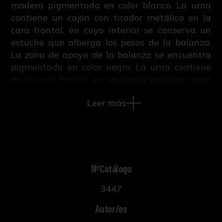
madera pigmentada en color blanco. La urna
contiene un cajón con tirador metálico en la
cara frontal, en cuyo interior se conserva un
estuche que alberga los pesos de la balanza.
La zona de apoyo de la balanza se encuentra
pigmentada en color negro. La urna contiene
en la cara frontal un regulador metálico para
nivelar la balanza. También presenta otros dos
Leer más
reguladores más en la zona inferior de la urna.
NºCatálogo
3447
Autor/es