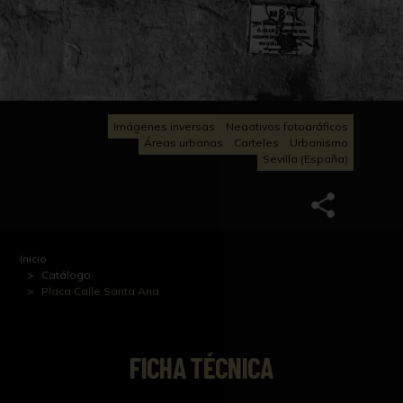
Imágenes inversas
Negativos fotográficos
Áreas urbanas
Carteles
Urbanismo
Sevilla (España)
Inicio
Catálogo
Placa Calle Santa Ana
FICHA TÉCNICA