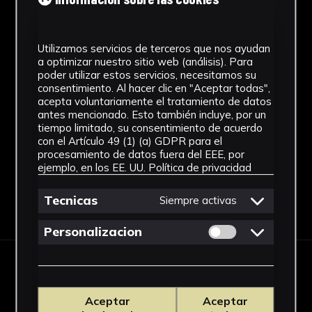
Estilo
Utilizamos servicios de terceros que nos ayudan
Figuración contemporánea
a optimizar nuestro sitio web (análisis). Para
poder utilizar estos servicios, necesitamos su
Técnica
consentimiento. Al hacer clic en "Aceptar todas",
acepta voluntariamente el tratamiento de datos
Fotografía Analógica
antes mencionado. Esto también incluye, por un
Ver más
tiempo limitado, su consentimiento de acuerdo
con el Artículo 49 (1) (a) GDPR para el
procesamiento de datos fuera del EEE, por
ejemplo, en los EE. UU.
Política de privacidad
Tecnicas
Siempre activas
Descargar Ficha
Permitir cookies 
Personalizacion
IMÁGENES
Aceptar
Aceptar