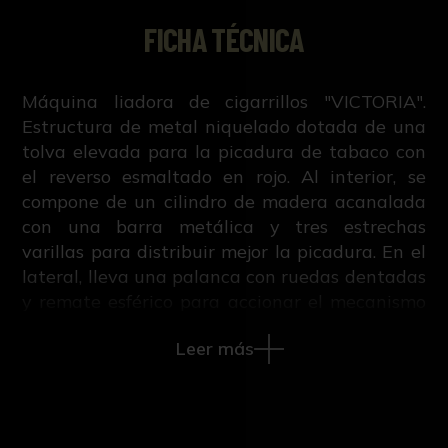
FICHA TÉCNICA
Máquina liadora de cigarrillos "VICTORIA".
Estructura de metal niquelado dotada de una
tolva elevada para la picadura de tabaco con
el reverso esmaltado en rojo. Al interior, se
compone de un cilindro de madera acanalada
con una barra metálica y tres estrechas
varillas para distribuir mejor la picadura. En el
lateral, lleva una palanca con ruedas dentadas
y remate esférico para accionar el mecanismo
de distribución. Dispone de un platillo balanza
Leer más
que deposita la cantidad exacta de tabaco
para un cigarrillo, un porta papel, una cinta de
cuero engomado y una corredera con un
sistema para envolver y sellar los cigarrillos