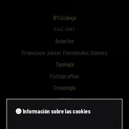
NºCatálogo
FAC-097
Autor/es
Francisco Javier Fernández Gómez
Tipología
Fotografías
Cronología
2021
Información sobre las cookies
Estilo
Arte contemporáneo