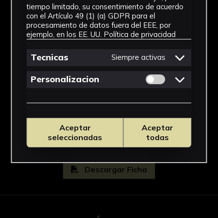
Cronología
tiempo limitado, su consentimiento de acuerdo
con el Artículo 49 (1) (a) GDPR para el
1740
procesamiento de datos fuera del EEE, por
ejemplo, en los EE. UU.
Política de privacidad
Ubicación
Tecnicas
Siempre activas
Biblioteca Rector Machado
Permitir cookies 
Personalizacion
Procedencia
Biblioteca de la Casa de Osuna
Ver más
Aceptar
Aceptar
seleccionadas
todas
Descargar Ficha