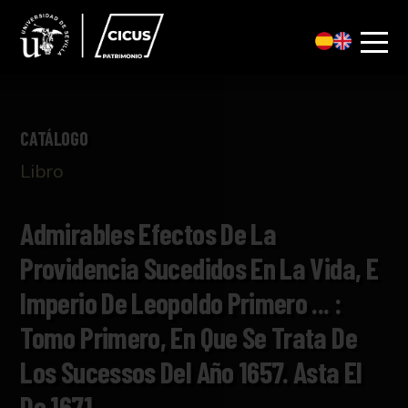
CATÁLOGO
Libro
Admirables Efectos De La
Providencia Sucedidos En La Vida, E
Imperio De Leopoldo Primero ... :
Tomo Primero, En Que Se Trata De
Los Sucessos Del Año 1657. Asta El
De 1671