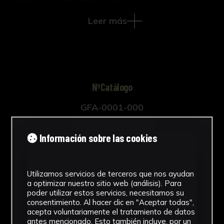
En ella se narran diferentes episodios y
Leer más
hazañas de la vida de Leopoldo I de
Habsburgo (Viena, 1640-1705), emperador del
Sacro Imperio Romano Germánico.
NºCatálogo
GFA-0001-000
Autor/es
Información sobre las cookies
Constantino Rocaglia
Henrico Alberto Gosse
Utilizamos servicios de terceros que nos ayudan
a optimizar nuestro sitio web (análisis). Para
Tipología
poder utilizar estos servicios, necesitamos su
consentimiento. Al hacer clic en "Aceptar todas",
Libro
acepta voluntariamente el tratamiento de datos
antes mencionado. Esto también incluye, por un