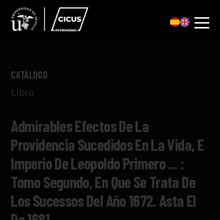
CATÁLOGO
Libro
Admirables Efectos De La
Providencia Sucedidos En La Vida, E
Imperio De Leopoldo Primero ... :
Tomo Segundo, En Que Se Trata De
Los Sucessos Del Año 1672. Asta El
De 1681