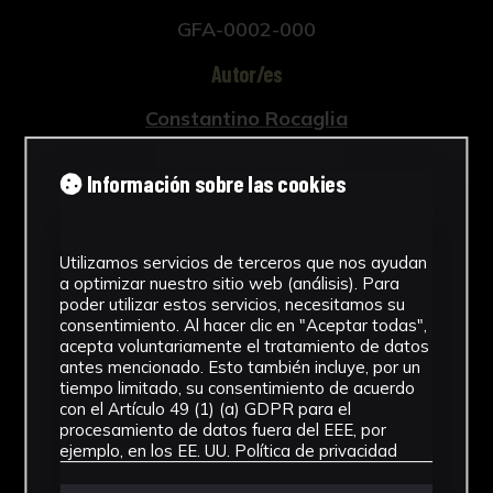
GFA-0002-000
Autor/es
Constantino Rocaglia
Henrico Alberto Gosse
Información sobre las cookies
Tipología
Libro
Utilizamos servicios de terceros que nos ayudan
a optimizar nuestro sitio web (análisis). Para
Cronología
poder utilizar estos servicios, necesitamos su
consentimiento. Al hacer clic en "Aceptar todas",
1740
acepta voluntariamente el tratamiento de datos
antes mencionado. Esto también incluye, por un
Ubicación
tiempo limitado, su consentimiento de acuerdo
con el Artículo 49 (1) (a) GDPR para el
Biblioteca Rector Machado
procesamiento de datos fuera del EEE, por
ejemplo, en los EE. UU.
Política de privacidad
Fondo