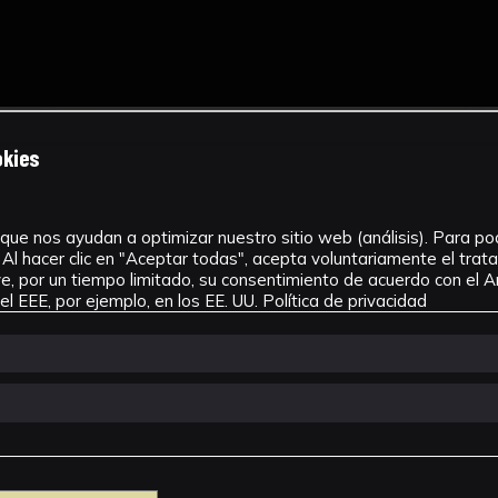
okies
que nos ayudan a optimizar nuestro sitio web (análisis). Para pode
Al hacer clic en "Aceptar todas", acepta voluntariamente el tra
, por un tiempo limitado, su consentimiento de acuerdo con el Ar
l EEE, por ejemplo, en los EE. UU.
Política de privacidad